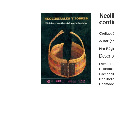
Neoli
conti
Código:
Autor (e
Nro Pági
Descrip
Democrac
Económic
Campesin
Neoliber
Posmode