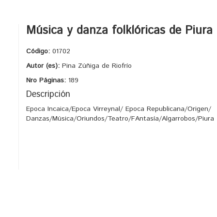
Música y danza folklóricas de Piura
Código:
01702
Autor (es):
Pina Zúñiga de Riofrío
Nro Páginas:
189
Descripción
Epoca Incaica/Epoca Virreynal/ Epoca Republicana/Origen/
Danzas/Música/Oriundos/Teatro/FAntasía/Algarrobos/Piura