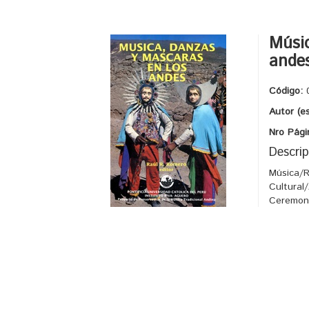
Músic
ande
Código:
Autor (e
Nro Pági
Descrip
Música/R
Cultural
Ceremon