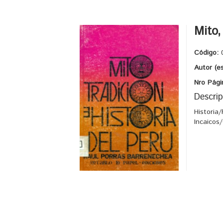
Mito,
Código:
Autor (e
Nro Pági
Descrip
Historia
Incaicos