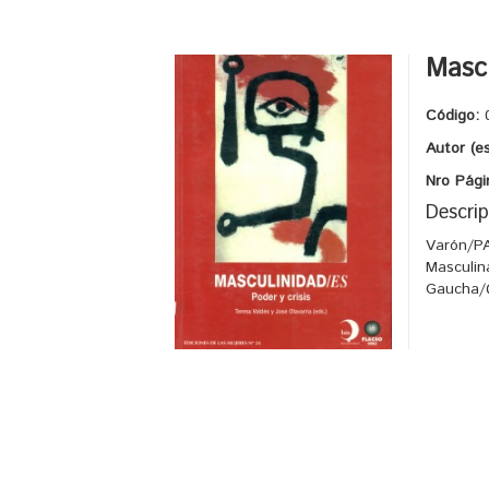
Mascu
Código:
Autor (e
Nro Pági
Descrip
Varón/PA
Masculin
Gaucha/