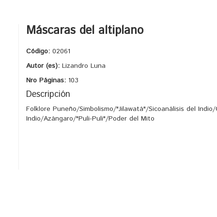
Máscaras del altiplano
Código:
02061
Autor (es):
Lizandro Luna
Nro Páginas:
103
Descripción
Folklore Puneño/Simbolismo/"Jilawatá"/Sicoanálisis del Indi
Indio/Azángaro/"Puli-Puli"/Poder del Mito