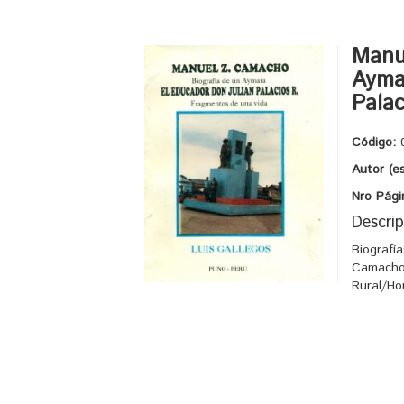
Manu
Aymar
Palac
Código:
Autor (e
Nro Pági
Descrip
Biografí
Camacho/
Rural/Ho