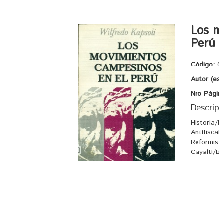
Los 
Perú
Código:
Autor (e
Nro Pági
Descrip
Historia
Antifisc
Reformis
Cayaltí/