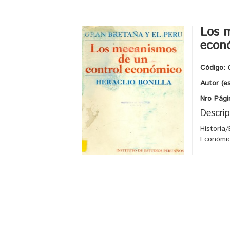
Los 
econó
Código:
Autor (e
Nro Pági
Descrip
Historia
Económic