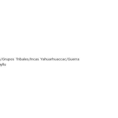
a/Grupos Tribales/Incas Yahuarhuaccac/Guerra
yllu