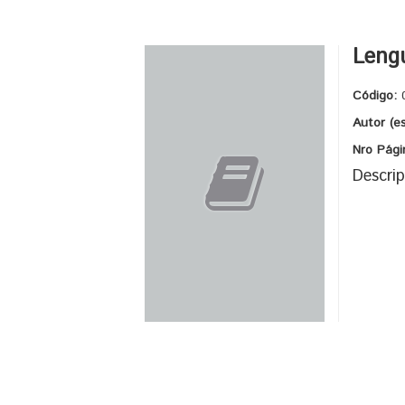
Lengu
Código:
Autor (e
Nro Pági
Descrip