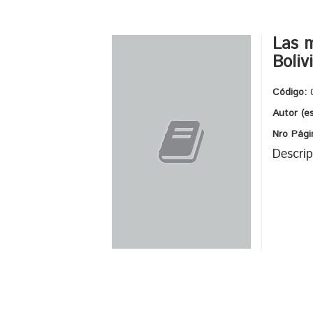
Las m
Boliv
Código:
Autor (e
Nro Pági
Descrip