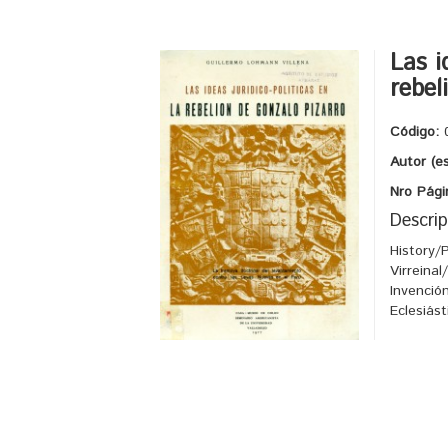
Las i
rebel
Código:
Autor (e
Nro Pági
Descrip
History/
Virreina
Invenció
Eclesiás