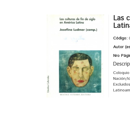
Las c
Latin
Código:
Autor (e
Nro Pági
Descrip
Coloquio
Nación/I
Excluido
Latinoam