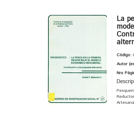
La pe
model
Contr
alter
Código:
Autor (e
Nro Pági
Descrip
Pesquerí
Reductor
Artesana