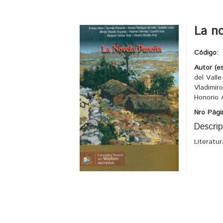
La n
Código:
Autor (e
del Vall
Vladimir
Honorio 
Nro Pági
Descrip
Literatu