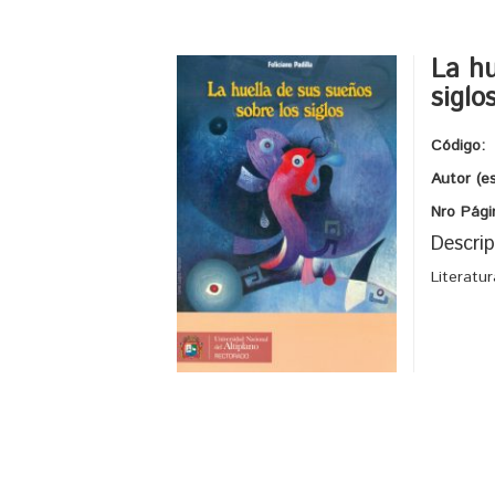
La hu
siglo
Código:
Autor (e
Nro Pági
Descrip
Literatu