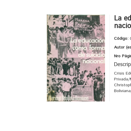
La ed
nacio
Código:
Autor (e
Nro Pági
Descrip
Crisis E
Privada/
Christop
Bolivian