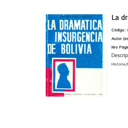
La dr
Código:
Autor (e
Nro Pági
Descrip
Historia/