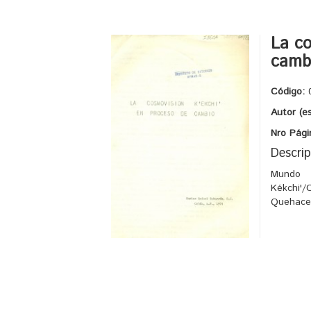
La co
camb
Código:
Autor (e
Nro Pági
Descrip
Mundo
Kékchi'/
Quehacer