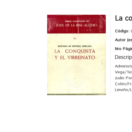
La co
Código:
Autor (e
Nro Pági
Descrip
Administ
Vega/Tes
Judío Po
Colón/Fr
Limeño/L