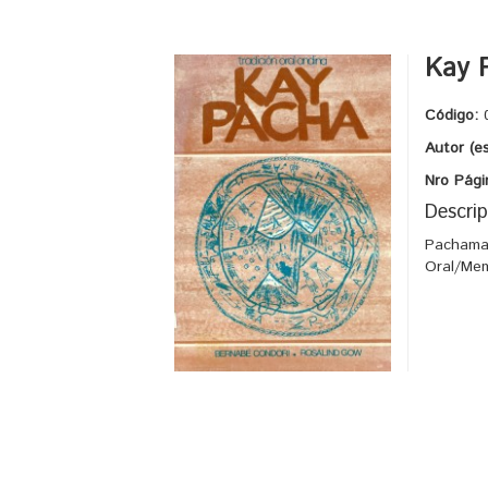
Kay 
Código:
Autor (e
Nro Pági
Descrip
Pachamam
Oral/Me