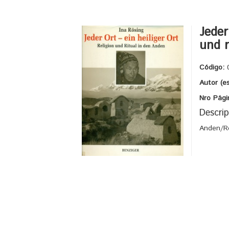
Jeder
und r
Código:
Autor (e
Nro Pági
Descrip
Anden/Re