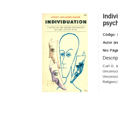
Indiv
psych
Código:
Autor (e
Nro Pági
Descrip
Carl G. 
Unconsci
Unconsci
Religion