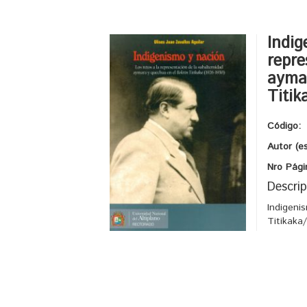
Indig
repre
aymar
Titik
Código:
Autor (e
Nro Pági
Descrip
Indigeni
Titikaka