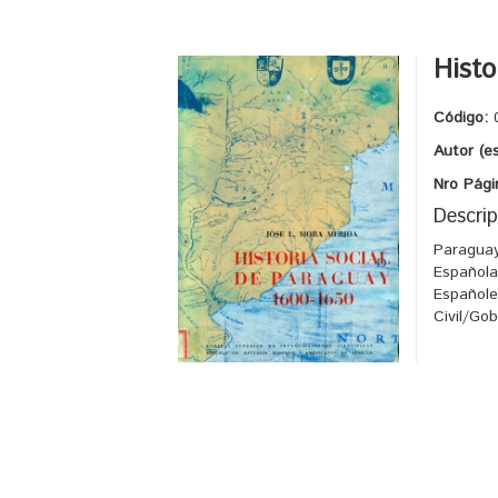
Histo
Código:
Autor (e
Nro Pági
Descrip
Paraguay
Española
Españole
Civil/Go