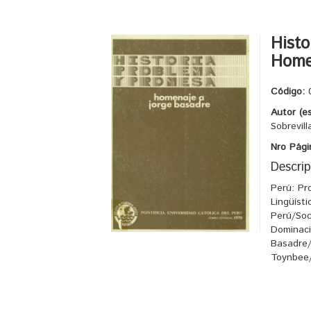
Histo
Home
Código:
Autor (e
Sobrevill
Nro Pági
Descrip
Perú: Pr
Lingüíst
Perú/Soc
Dominaci
Basadre/
Toynbee/