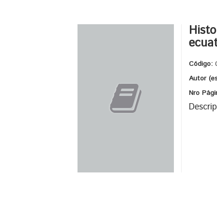
Histo
ecua
Código:
Autor (e
Nro Pági
Descrip