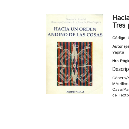
Hacia
Tres 
Código:
Autor (e
Yapita
Nro Pági
Descrip
Género/M
MAtriline
Casa/Par
de Texto