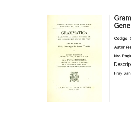
Gram
Gener
Código:
Autor (e
Nro Pági
Descrip
Fray San