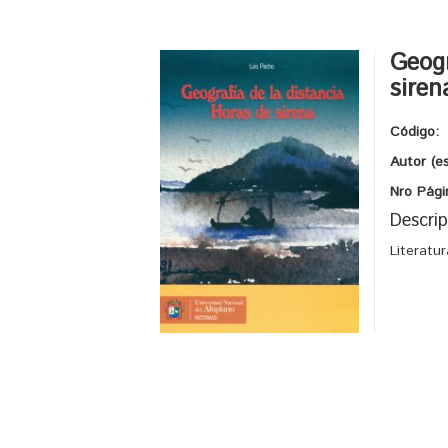
Geogr
siren
Código:
Autor (e
Nro Pági
Descrip
Literatu