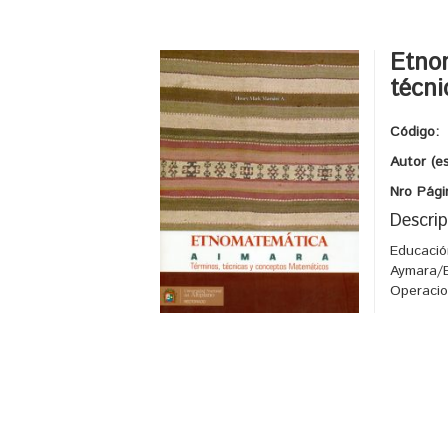
Etno
técn
Código:
Autor (e
Nro Pági
Descrip
Educació
Aymara/
Operacio