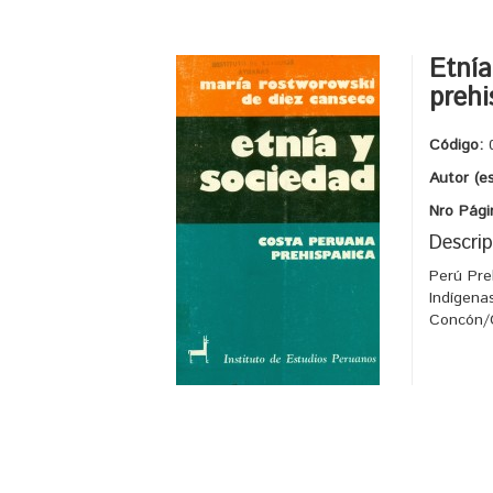
Etnía
prehi
Código:
Autor (e
Nro Pági
Descrip
Perú Pre
Indígena
Concón/