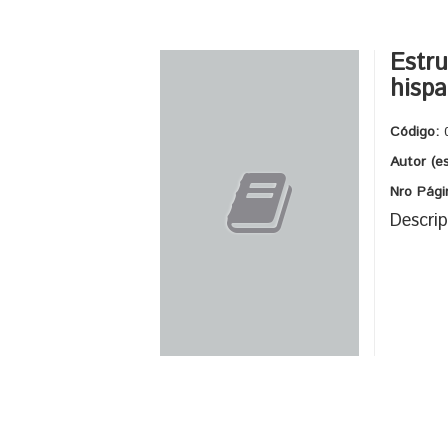
Estru
hisp
Código:
Autor (e
Nro Pági
Descrip