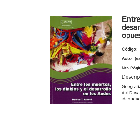
Entre
desar
opues
Código:
Autor (e
Nro Pági
Descrip
Geografí
del Desa
Identida