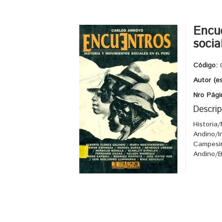
Encue
socia
Código:
Autor (e
Nro Pági
Descrip
Historia
Andino/I
Campesin
Andino/Bi