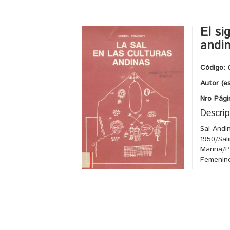
El si
andin
Código:
Autor (e
Nro Pági
Descrip
Sal Andi
1950/Sal
Marina/P
Femenin