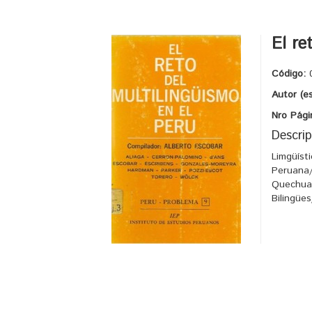
El re
Código:
Autor (e
Nro Pági
Descrip
Limgüíst
Peruana/
Quechua/
Bilingües