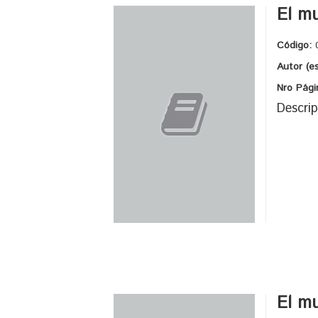
El mu
Código:
Autor (e
Nro Pági
Descrip
El mu