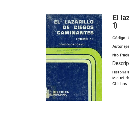
El la
1)
Código:
Autor (e
Nro Pági
Descrip
Historia
Miguel d
Chichas