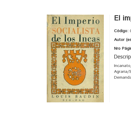
El im
Código:
Autor (e
Nro Pági
Descrip
Incanato
Agraria/
Demanda/