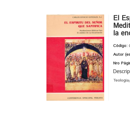
El Es
Medit
la en
Código:
Autor (e
Nro Pági
Descrip
Teología