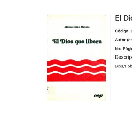
El Di
Código:
Autor (e
Nro Pági
Descrip
Dios/Po