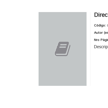
Direc
Código:
Autor (es
Nro Pági
Descrip