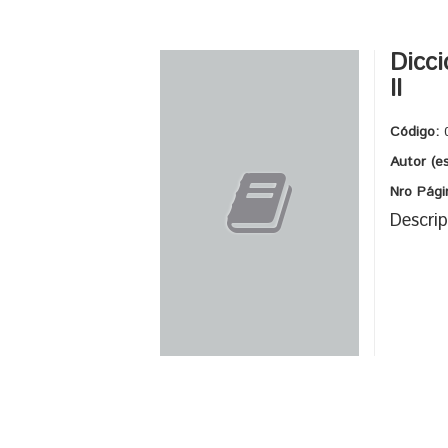
Dicci
II
Código:
Autor (e
Nro Pági
Descrip