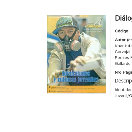
Diálo
Código:
Autor (e
Khantuta
Carvajal
Perales 
Gallardo
Nro Pági
Descrip
Identida
Juvenil/