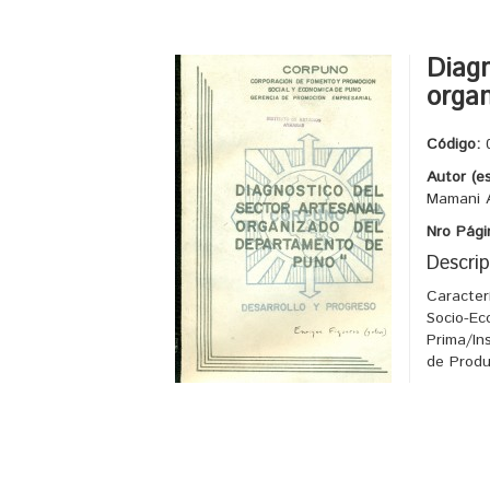
Diagn
orga
Código:
Autor (e
Mamani A
Nro Pági
Descrip
Caracter
Socio-Ec
Prima/In
de Prod