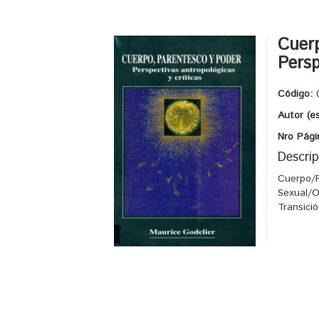
Cuerp
Persp
Código:
Autor (e
Nro Pági
Descrip
Cuerpo/
Sexual/O
Transici