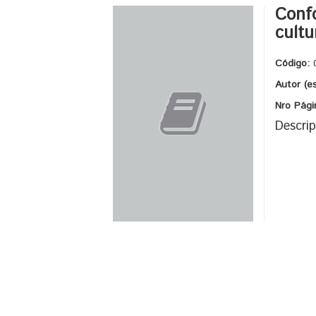
Confo
cultu
Código:
Autor (e
Nro Pági
Descrip