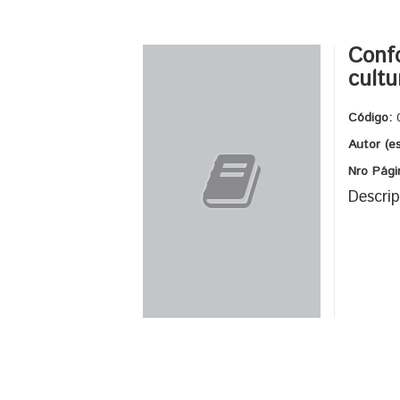
Confo
cultu
Código:
Autor (e
Nro Pági
Descrip