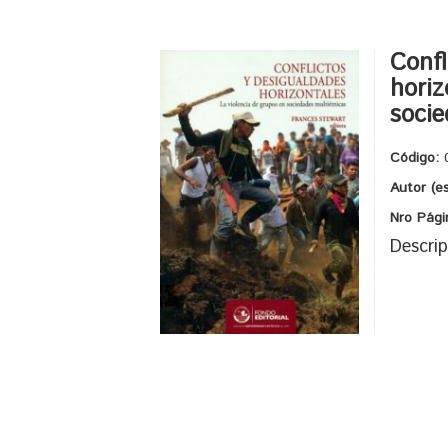
Confl
horiz
socie
Código:
Autor (e
Nro Pági
Descrip